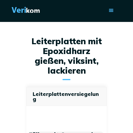
STARTSEITE
Leiterplatten mit
DIENSTLEISTUNGEN
Epoxidharz
ÜBER UNS
gießen, viksint,
ISO 9001
lackieren
KONTAKTE
Leiterplattenversiegelun
g