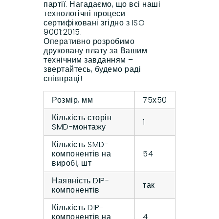
партії. Нагадаємо, що всі наші
технологічні процеси
сертифіковані згідно з ISO
9001:2015.
Оперативно розробимо
друковану плату за Вашим
технічним завданням –
звертайтесь, будемо раді
співпраці!
Розмір, мм
75х50
Кількість сторін
1
SMD-монтажу
Кількість SMD-
компонентів на
54
виробі, шт
Наявність DIP-
так
компонентів
Кількість DIP-
компонентів на
4