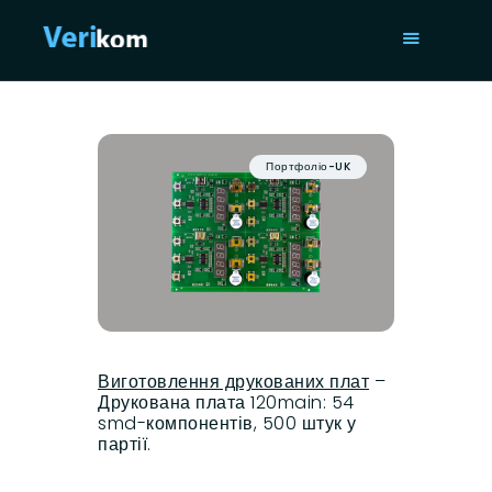
ГОЛОВНА
ПОСЛУГИ
Портфоліо-UK
ПОРТФОЛІО
СТАТТІ
ПРО НАС
ISO 9001
КОНТАКТИ
Виготовлення друкованих плат
–
Друкована плата 120main: 54
smd-компонентів, 500 штук у
партії.