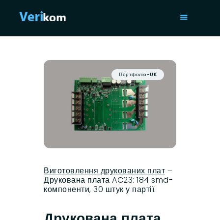
ГОЛОВНА
ПОСЛУГИ
Портфоліо-UK
ПОРТФОЛІО
СТАТТІ
ПРО НАС
ISO 9001
КОНТАКТИ
Виготовлення друкованих плат
–
Друкована плата AC23: 184 smd-
компоненти, 30 штук у партії.
Друкована плата