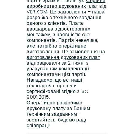
партія зразків – 30 штук.
Серійне
виробництво друкованих плат
від
VERIKOM. Це замовлення – наша
розробка з технічного завдання
одного з клієнтів. Плата
двошарова з двостороннім
монтажем, з наявністю dip
компонентів. Партія невелика,
але потрібно оперативне
виготовлення. Це замовлення на
виготовлення друкованих плат
відпрацювали за 2 тижні з
урахуванням комплектації
компонентами цієї партії.
Нагадаємо, що всі наші
технологічні процеси
сертифіковані згідно з ISO
9001:2015.
Оперативно розробимо
друковану плату за Вашим
технічним завданням –
звертайтесь, будемо раді
співпраці!