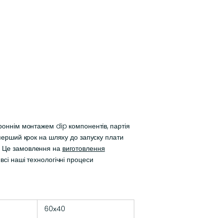
ороннім монтажем dip компонентів, партія
 перший крок на шляху до запуску плати
и. Це замовлення на
виготовлення
всі наші технологічні процеси
60х40