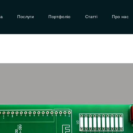
ГОЛОВНА
на
Послуги
Портфоліо
Статті
Про нас
ПОСЛУГИ
ПОРТФОЛІО
СТАТТІ
ПРО НАС
ISO 9001
КОНТАКТИ