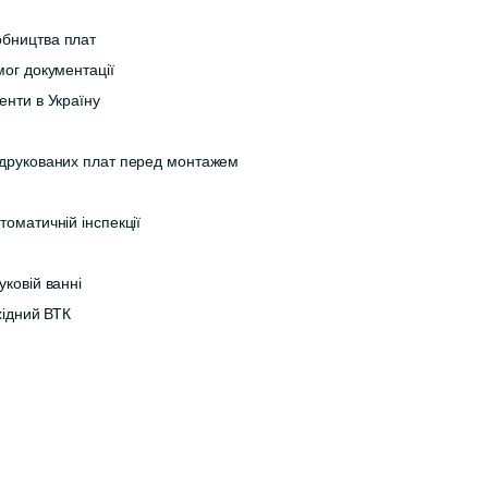
обництва плат
мог документації
енти в Україну
 друкованих плат перед монтажем
томатичній інспекції
уковій ванні
хідний ВТК