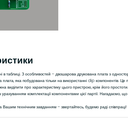
ристики
ені в таблиці. З особливостей – двошарова друкована плата з одност
на плата, яка побудована тільки на використанні dip компонентів. Це
на виділити про характеристику цього пристрою, крім його простот
 урахуванням комплектації компонентами цієї партії. Нагадаємо, що 
 Вашим технічним завданням – звертайтесь, будемо раді співпраці!