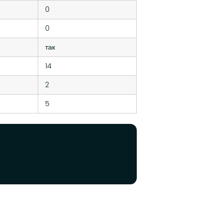
0
0
так
14
2
5