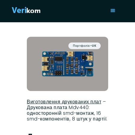
ГОЛОВНА
ПОСЛУГИ
Портфоліо-UK
ПОРТФОЛІО
СТАТТІ
ПРО НАС
ISO 9001
КОНТАКТИ
Виготовлення друкованих плат
–
Друкована плата Mdv440:
односторонній smd-монтаж, 16
smd-компонентів, 8 штук у партії.