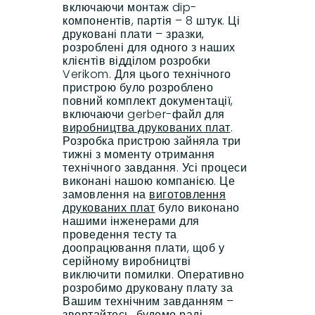
включаючи монтаж dip-
компонентів, партія – 8 штук. Ці
друковані плати – зразки,
розроблені для одного з наших
клієнтів відділом розробки
Verikom. Для цього технічного
пристрою було розроблено
повний комплект документації,
включаючи gerber-файл для
виробництва друкованих плат
.
Розробка пристрою зайняла три
тижні з моменту отримання
технічного завдання. Усі процеси
виконані нашою компанією. Це
замовлення на
виготовлення
друкованих плат
було виконано
нашими інженерами для
проведення тесту та
доопрацювання плати, щоб у
серійному виробництві
виключити помилки. Оперативно
розробимо друковану плату за
Вашим технічним завданням –
звертайтесь, будемо раді