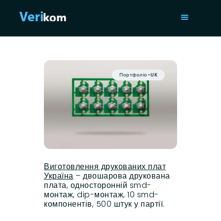
ГОЛОВНА
ПОСЛУГИ
Портфоліо-UK
ПОРТФОЛІО
СТАТТІ
ПРО НАС
ISO 9001
КОНТАКТИ
Виготовлення друкованих плат
Україна
– двошарова друкована
плата, односторонній smd-
монтаж, dip-монтаж, 10 smd-
компонентів, 500 штук у партії.