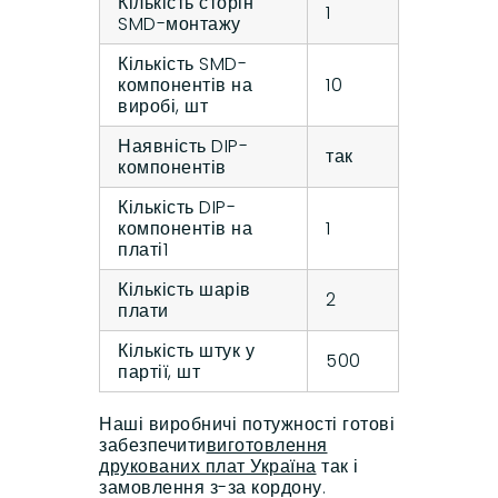
Кількість сторін
1
SMD-монтажу
Кількість SMD-
компонентів на
10
виробі, шт
Наявність DIP-
так
компонентів
Кількість DIP-
компонентів на
1
платі1
Кількість шарів
2
плати
Кількість штук у
500
партії, шт
Наші виробничі потужності готові
забезпечити
виготовлення
друкованих плат Україна
так і
замовлення з-за кордону.