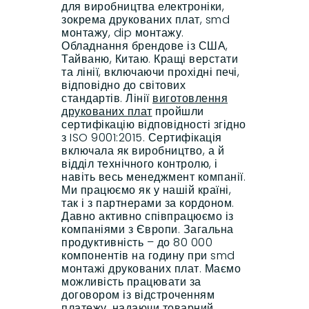
для виробництва електроніки,
зокрема друкованих плат, smd
монтажу, dip монтажу.
Обладнання брендове із США,
Тайваню, Китаю. Кращі верстати
та лінії, включаючи прохідні печі,
відповідно до світових
стандартів. Лінії
виготовлення
друкованих плат
пройшли
сертифікацію відповідності згідно
з ISO 9001:2015. Сертифікація
включала як виробництво, а й
відділ технічного контролю, і
навіть весь менеджмент компанії.
Ми працюємо як у нашій країні,
так і з партнерами за кордоном.
Давно активно співпрацюємо із
компаніями з Європи. Загальна
продуктивність – до 80 000
компонентів на годину при smd
монтажі друкованих плат. Маємо
можливість працювати за
договором із відстроченням
платежу, надаючи товарний