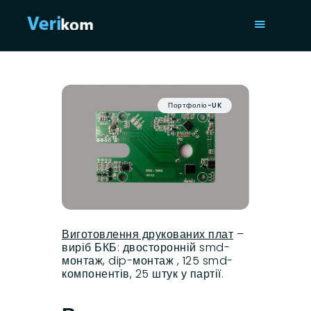
ГОЛОВНА
ПОСЛУГИ
Портфоліо-UK
ПОРТФОЛІО
СТАТТІ
ПРО НАС
ISO 9001
КОНТАКТИ
Виготовлення друкованих плат
–
виріб БКБ: двосторонній smd-
монтаж, dip-монтаж , 125 smd-
компонентів, 25 штук у партії.