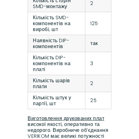
Кількість сторін
2
SMD-монтажу
Кількість SMD-
компонентів на
125
виробі, шт
Наявність DIP-
так
компонентів
Кількість DIP-
компонентів на
3
платі
Кількість шарів
2
плати
Кількість штук у
25
партії, шт
Виготовлення друкованих плат
високої якості, оперативно та
недорого. Виробниче об’єднання
VERIKOM має великі потужності