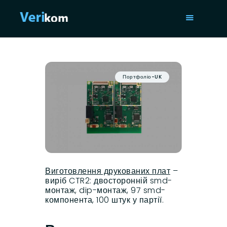
ГОЛОВНА
ПОСЛУГИ
Портфоліо-UK
ПОРТФОЛІО
СТАТТІ
ПРО НАС
ISO 9001
КОНТАКТИ
Виготовлення друкованих плат
–
виріб CTR2: двосторонній smd-
монтаж, dip-монтаж, 97 smd-
компонента, 100 штук у партії.