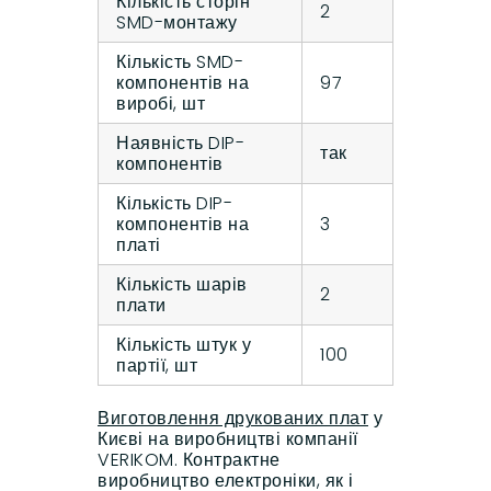
Кількість сторін
2
SMD-монтажу
Кількість SMD-
компонентів на
97
виробі, шт
Наявність DIP-
так
компонентів
Кількість DIP-
компонентів на
3
платі
Кількість шарів
2
плати
Кількість штук у
100
партії, шт
Виготовлення друкованих плат
у
Києві на виробництві компанії
VERIKOM. Контрактне
виробництво електроніки, як і