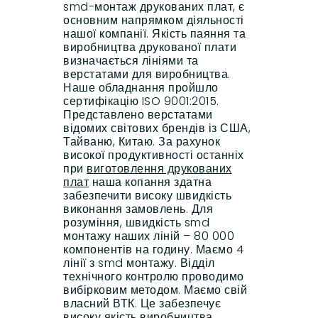
smd-монтаж друкованих плат, є
основним напрямком діяльності
нашої компанії. Якість паяння та
виробництва друкованої плати
визначається лініями та
верстатами для виробництва.
Наше обладнання пройшло
сертифікацію ISO 9001:2015.
Представлено верстатами
відомих світових брендів із США,
Тайваню, Китаю. За рахунок
високої продуктивності останніх
при
виготовлення друкованих
плат
наша копання здатна
забезпечити високу швидкість
виконання замовлень. Для
розуміння, швидкість smd
монтажу наших ліній – 80 000
компонентів на годину. Маємо 4
лінії з smd монтажу. Відділ
технічного контролю проводимо
вибірковим методом. Маємо свій
власний ВТК. Це забезпечує
високу якість виробництва