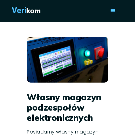
DOM
USŁUGI
O NAS
ISO 9001
ŁĄCZNOŚĆ
Własny magazyn
podzespołów
elektronicznych
Posiadamy własny magazyn