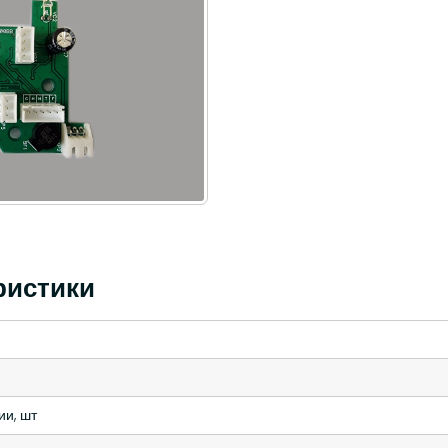
ристики
ии, шт