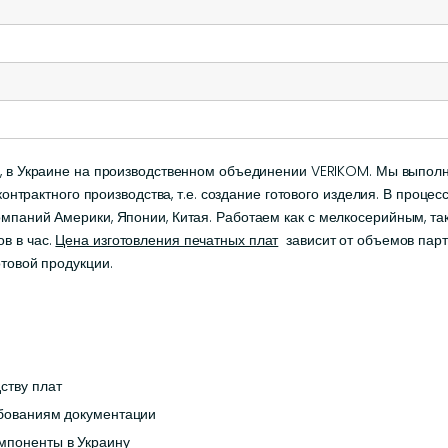
, в Украине на производственном объединении VERIKOM. Мы выпо
 контрактного производства, т.е. создание готового изделия. В проце
мпаний Америки, Японии, Китая. Работаем как с мелкосерийным, т
в в час.
Цена изготовления печатных плат
зависит от объемов парт
товой продукции.
ству плат
ебованиям документации
мпоненты в Украину