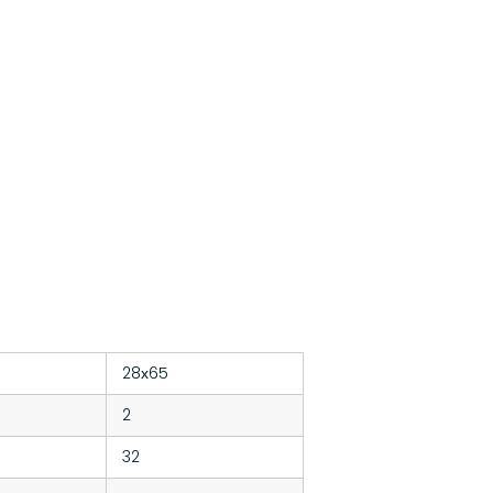
28х65
2
32