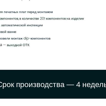
ния печатных плат перед монтажом
мпонентов, в количестве 201 компонентов на изделие
а автоматической инспекции
овой ванне
провели монтаж dip-компонентов
ий — выходной ОТК
Срок производства — 4 недель