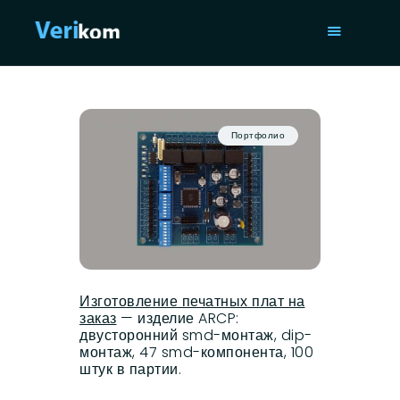
ГЛАВНАЯ
УСЛУГИ
Портфолио
ПОРТФОЛИО
СТАТЬИ
О НАС
ISO 9001
КОНТАКТЫ
Изготовление печатных плат на
заказ
— изделие ARCP:
двусторонний smd-монтаж, dip-
монтаж, 47 smd-компонента, 100
штук в партии.