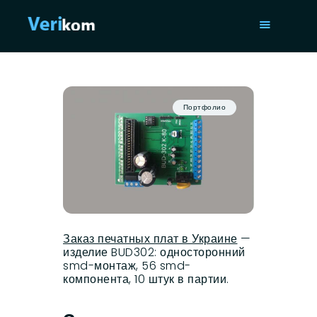
ГЛАВНАЯ
УСЛУГИ
Портфолио
ПОРТФОЛИО
СТАТЬИ
О НАС
ISO 9001
КОНТАКТЫ
Заказ печатных плат в Украине
—
изделие BUD302: односторонний
smd-монтаж, 56 smd-
компонента, 10 штук в партии.