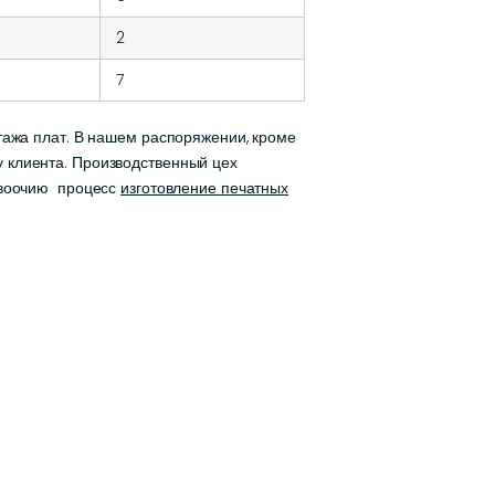
2
7
тажа плат. В нашем распоряжении, кроме
 клиента. Производственный цех
ь воочию процесс
изготовление печатных