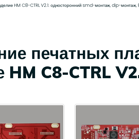
делие HM C8-CTRL V2.1: односторонний smd-монтаж, dip-монтаж, 8
ние печатных пла
 HM C8-CTRL V2