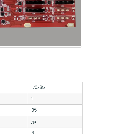
170х85
1
85
да
6