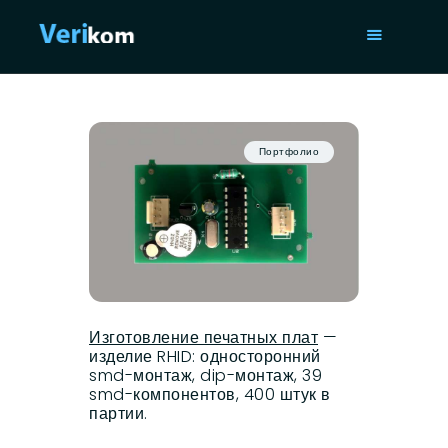
ГЛАВНАЯ
УСЛУГИ
Портфолио
ПОРТФОЛИО
СТАТЬИ
О НАС
ISO 9001
КОНТАКТЫ
Изготовление печатных плат
—
изделие RHID: односторонний
smd-монтаж, dip-монтаж, 39
smd-компонентов, 400 штук в
партии.