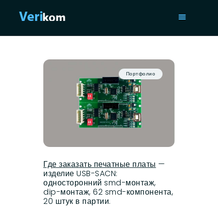
ГЛАВНАЯ
УСЛУГИ
Портфолио
ПОРТФОЛИО
СТАТЬИ
О НАС
ISO 9001
КОНТАКТЫ
Где заказать печатные платы
—
изделие USB-SACN:
односторонний smd-монтаж,
dip-монтаж, 62 smd-компонента,
20 штук в партии.