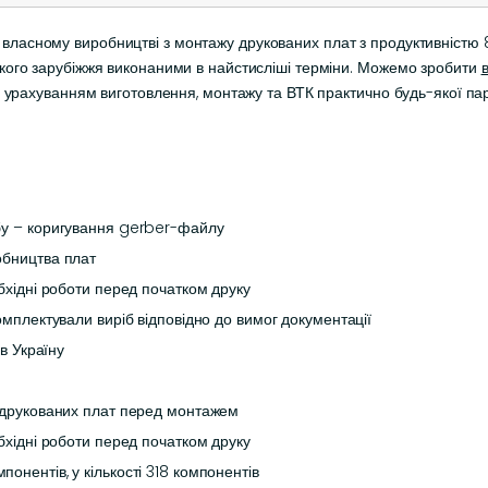
власному виробництві з монтажу друкованих плат з продуктивністю
екого зарубіжжя виконаними в найстисліші терміни. Можемо зробити
 з урахуванням виготовлення, монтажу та ВТК практично будь-якої парт
бу – коригування gerber-файлу
обництва плат
бхідні роботи перед початком друку
омплектували виріб відповідно до вимог документації
 в Україну
 друкованих плат перед монтажем
бхідні роботи перед початком друку
нентів, у кількості 318 компонентів