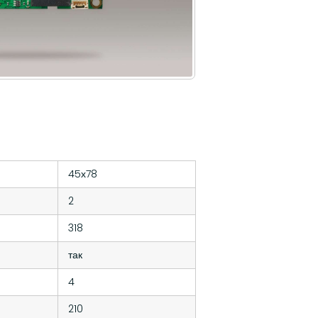
45х78
2
318
так
4
210