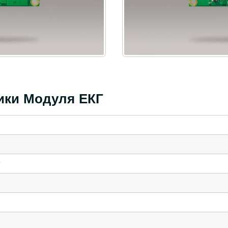
тики Модуля ЕКГ
т