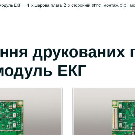
одуль ЕКГ – 4-х шарова плата, 2-х сторонній smd-монтаж, dip -монта
ння друкованих 
 модуль ЕКГ