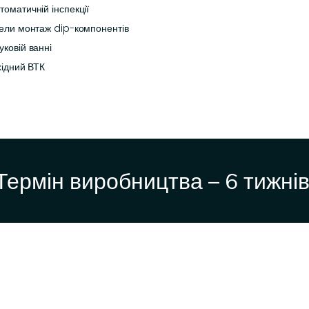
томатичній інспекції
овели монтаж dip-компонентів
уковій ванні
хідний ВТК
Термін виробництва – 6 тижнів