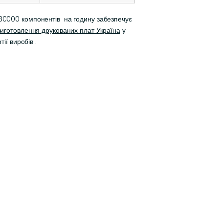
 80000 компонентів на годину забезпечує
виготовлення друкованих плат Україна
у
ії виробів .