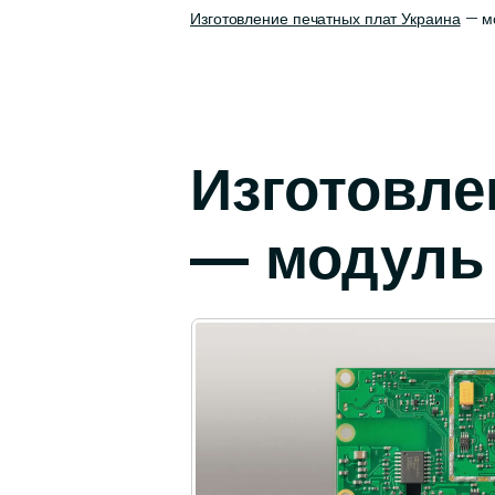
Изготовление печатных плат Украина
— мо
Изготовле
— модуль