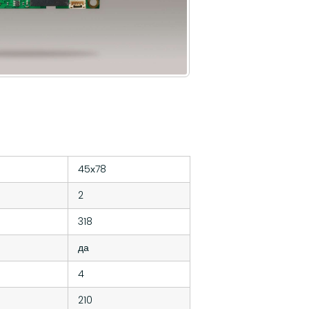
45х78
2
318
да
4
210