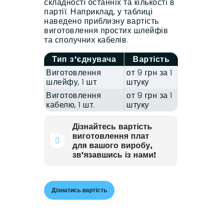
складності останніх та кількості в
партії. Наприклад, у таблиці
наведено приблизну вартість
виготовлення простих шлейфів
та сполучних кабелів.
Тип з’єднувача
Вартість
Виготовлення
от 9 грн за 1
шлейфу, 1 шт
штуку
Виготовлення
от 9 грн за 1
кабелю, 1 шт.
штуку
Дізнайтесь вартість
виготовлення плат
для вашого виробу,
зв’язавшись із нами!
Дізнатись вартість