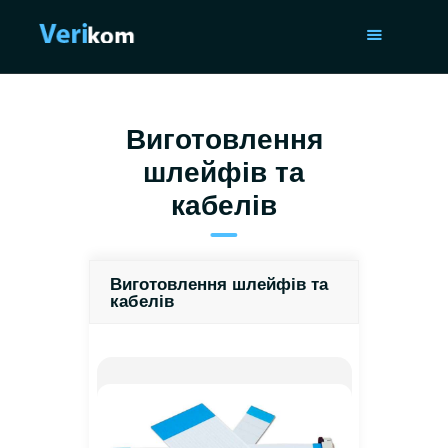
ГОЛОВНА
Виготовлення
ПОСЛУГИ
шлейфів та
ПОРТФОЛІО
кабелів
СТАТТІ
ПРО НАС
ISO 9001
Виготовлення шлейфів та
кабелів
КОНТАКТИ