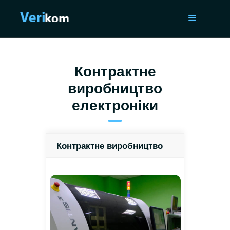
ГОЛОВНА
Контрактне
ПОСЛУГИ
виробництво
ПОРТФОЛІО
електроніки
СТАТТІ
ПРО НАС
ISO 9001
Контрактне виробництво
КОНТАКТИ